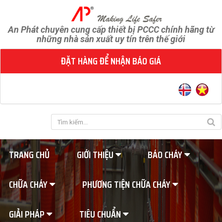
An Phát chuyên cung cấp thiết bị PCCC chính hãng từ
những nhà sản xuất uy tín trên thế giới
ĐẶT HÀNG ĐỂ NHẬN BÁO GIÁ
TRANG CHỦ
GIỚI THIỆU
BÁO CHÁY
CHỮA CHÁY
PHƯƠNG TIỆN CHỮA CHÁY
GIẢI PHÁP
TIÊU CHUẨN