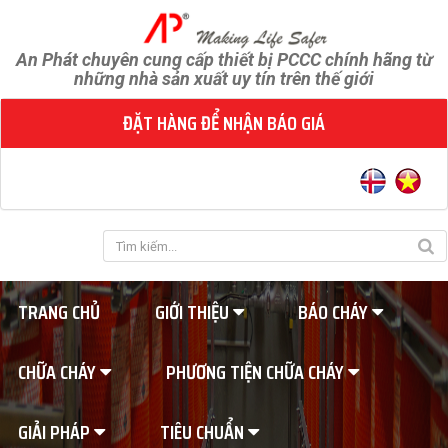
An Phát chuyên cung cấp thiết bị PCCC chính hãng từ
những nhà sản xuất uy tín trên thế giới
ĐẶT HÀNG ĐỂ NHẬN BÁO GIÁ
TRANG CHỦ
GIỚI THIỆU
BÁO CHÁY
CHỮA CHÁY
PHƯƠNG TIỆN CHỮA CHÁY
GIẢI PHÁP
TIÊU CHUẨN