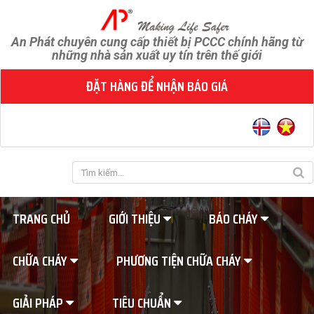
An Phát chuyên cung cấp thiết bị PCCC chính hãng từ
những nhà sản xuất uy tín trên thế giới
ĐẶT HÀNG ĐỂ NHẬN BÁO GIÁ
TRANG CHỦ
GIỚI THIỆU
BÁO CHÁY
CHỮA CHÁY
PHƯƠNG TIỆN CHỮA CHÁY
GIẢI PHÁP
TIÊU CHUẨN