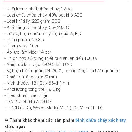
- Khối lượng chất chữa cháy: 12 kg
- Loại chất chữa cháy: 40% bột khô ABC
- Loại khí đẩy: 225 gram CO2
- Khả năng chữa cháy: 55A,233B,C
- Lớp vật liệu chữa cháy hiệu quả: A, B, C
- Thời gian xả: 25.8 s
- Phạm vi xả: 10 m
- Áp lực làm việc: 14 bar
- Thích hợp sử dụng thiết bị điện lên đến 1000 V
o
o
- Nhiệt độ làm việc: -20
C đến 60
C
- Vật liệu bên ngoài: RAL 3001, chống được tia UV ngoài trời
- Chiều dài ống xả: 620 mm
- Kích thước: 181(D) x 654(H) mm
- Khối lượng tổng thể: 18.0 kg
- Tiêu chuẩn, xác nhận:
+ EN 3-7: 2004 +A1:2007
+ LPCB ( UK ), Wheel Mark ( MED ), CE Mark ( PED)
↪
Tham khảo thêm các sản phẩm
bình chữa cháy xách tay
khác ngay