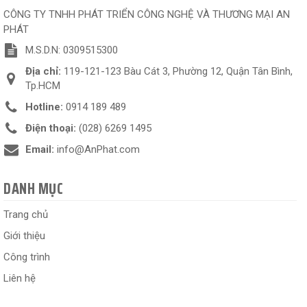
CÔNG TY TNHH PHÁT TRIỂN CÔNG NGHỆ VÀ THƯƠNG MẠI AN
PHÁT
M.S.D.N: 0309515300
Địa chỉ:
119-121-123 Bàu Cát 3, Phường 12, Quận Tân Bình,
Tp.HCM
Hotline:
0914 189 489
Điện thoại:
(028) 6269 1495
Email:
info@AnPhat.com
DANH MỤC
Trang chủ
Giới thiệu
Công trình
Liên hệ