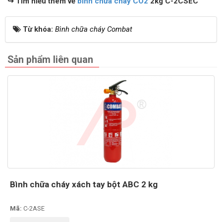
↪
Tìm hiểu thêm về
bình chữa cháy CO2
2kg
C-2CSEC
Từ khóa:
Bình chữa cháy Combat
Sản phẩm liên quan
Bình chữa cháy xách tay bột ABC 2 kg
Mã:
C-2ASE