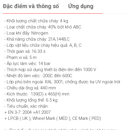
Đặc điểm và thông số
Ứng dụng
- Khối lượng chất chữa cháy: 4 kg
- Loại chất chữa cháy: 40% bột khô ABC
- Loại khí đẩy: Nitrogen
- Khả năng chữa cháy: 21A,144B,C
- Lớp vật liệu chữa cháy hiệu quả: A, B, C
- Thời gian xả: 16.33 s
- Phạm vi xả: 5 m
- Áp lực làm việc: 14 bar
- Thích hợp sử dụng thiết bị điện lên đến 1000 V
- Nhiệt độ làm việc: -200C đến 600C
- Lớp phủ bên ngoài: RAL 3001, chống được tia UV ngoài trời
- Chiều dài ống xả: 440 mm
- Kích thước: 139(D) x 465(H) mm
- Khối lượng tổng thể: 6.5 kg
- Tiêu chuẩn, xác nhận:
+ EN 3-7: 2004 +A1:2007
+ LPCB ( UK ), Wheel Mark ( MED ), CE Mark ( PED)