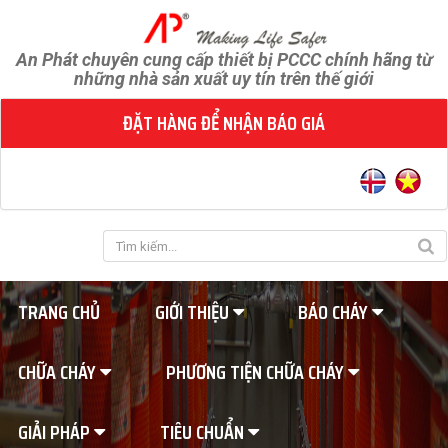
An Phát chuyên cung cấp thiết bị PCCC chính hãng từ
những nhà sản xuất uy tín trên thế giới
ĐẶT HÀNG ĐỂ NHẬN BÁO GIÁ
TRANG CHỦ
GIỚI THIỆU
BÁO CHÁY
CHỮA CHÁY
PHƯƠNG TIỆN CHỮA CHÁY
GIẢI PHÁP
TIÊU CHUẨN