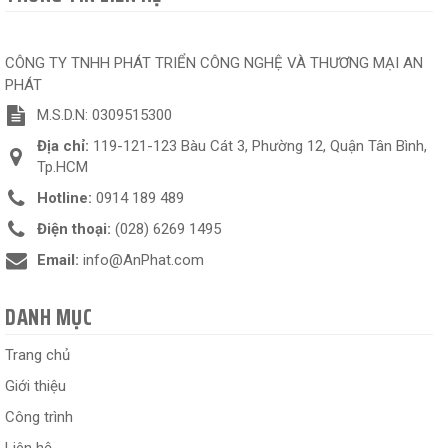
CÔNG TY TNHH PHÁT TRIỂN CÔNG NGHỆ VÀ THƯƠNG MẠI AN
PHÁT
M.S.D.N: 0309515300
Địa chỉ:
119-121-123 Bàu Cát 3, Phường 12, Quận Tân Bình,
Tp.HCM
Hotline:
0914 189 489
Điện thoại:
(028) 6269 1495
Email:
info@AnPhat.com
DANH MỤC
Trang chủ
Giới thiệu
Công trình