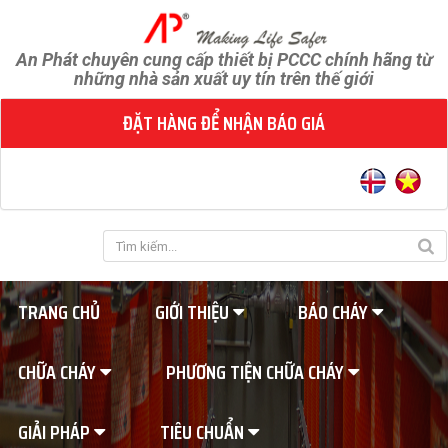
An Phát chuyên cung cấp thiết bị PCCC chính hãng từ
những nhà sản xuất uy tín trên thế giới
ĐẶT HÀNG ĐỂ NHẬN BÁO GIÁ
TRANG CHỦ
GIỚI THIỆU
BÁO CHÁY
CHỮA CHÁY
PHƯƠNG TIỆN CHỮA CHÁY
GIẢI PHÁP
TIÊU CHUẨN