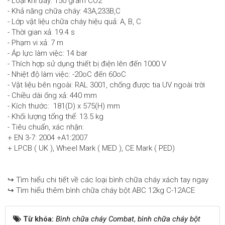
- Loại khí đẩy: 150 gram CO2
- Khả năng chữa cháy: 43A,233B,C
- Lớp vật liệu chữa cháy hiệu quả: A, B, C
- Thời gian xả: 19.4 s
- Phạm vi xả: 7 m
- Áp lực làm việc: 14 bar
- Thích hợp sử dụng thiết bị điện lên đến 1000 V
- Nhiệt độ làm việc: -20oC đến 60oC
- Vật liệu bên ngoài: RAL 3001, chống được tia UV ngoài trời
- Chiều dài ống xả: 440 mm
- Kích thước: 181(D) x 575(H) mm
- Khối lượng tổng thể: 13.5 kg
- Tiêu chuẩn, xác nhận:
+ EN 3-7: 2004 +A1:2007
+ LPCB ( UK ), Wheel Mark ( MED ), CE Mark ( PED)
↪ Tìm hiểu chi tiết về các loại bình chữa cháy xách tay ngay
↪ Tìm hiểu thêm bình chữa cháy bột ABC 12kg C-12ACE
Từ khóa:
Bình chữa cháy Combat
,
bình chữa cháy bột