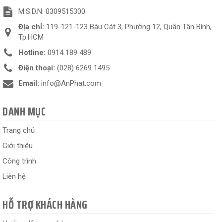
M.S.D.N: 0309515300
Địa chỉ:
119-121-123 Bàu Cát 3, Phường 12, Quận Tân Bình,
Tp.HCM
Hotline:
0914 189 489
Điện thoại:
(028) 6269 1495
Email:
info@AnPhat.com
DANH MỤC
Trang chủ
Giới thiệu
Công trình
Liên hệ
HỖ TRỢ KHÁCH HÀNG