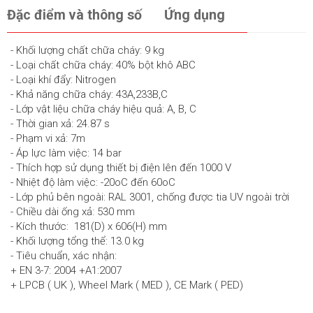
Đặc điểm và thông số
Ứng dụng
- Khối lượng chất chữa cháy: 9 kg
- Loại chất chữa cháy: 40% bột khô ABC
- Loại khí đẩy: Nitrogen
- Khả năng chữa cháy: 43A,233B,C
- Lớp vật liệu chữa cháy hiệu quả: A, B, C
- Thời gian xả: 24.87 s
- Phạm vi xả: 7m
- Áp lực làm việc: 14 bar
- Thích hợp sử dụng thiết bị điện lên đến 1000 V
- Nhiệt độ làm việc: -20oC đến 60oC
- Lớp phủ bên ngoài: RAL 3001, chống được tia UV ngoài trời
- Chiều dài ống xả: 530 mm
- Kích thước: 181(D) x 606(H) mm
- Khối lượng tổng thể: 13.0 kg
- Tiêu chuẩn, xác nhận:
+ EN 3-7: 2004 +A1:2007
+ LPCB ( UK ), Wheel Mark ( MED ), CE Mark ( PED)