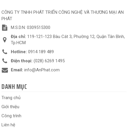
CÔNG TY TNHH PHÁT TRIỂN CÔNG NGHỆ VÀ THƯƠNG MẠI AN
PHÁT
M.S.D.N: 0309515300
Địa chỉ:
119-121-123 Bàu Cát 3, Phường 12, Quận Tân Bình,
Tp.HCM
Hotline:
0914 189 489
Điện thoại:
(028) 6269 1495
Email:
info@AnPhat.com
DANH MỤC
Trang chủ
Giới thiệu
Công trình
Liên hệ