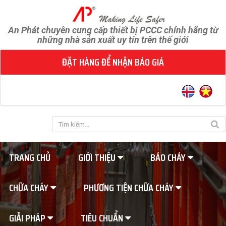
An Phát chuyên cung cấp thiết bị PCCC chính hãng từ
những nhà sản xuất uy tín trên thế giới
ĐẶT HÀNG ĐỂ NHẬN BÁO GIÁ
TRANG CHỦ
GIỚI THIỆU
BÁO CHÁY
CHỮA CHÁY
PHƯƠNG TIỆN CHỮA CHÁY
GIẢI PHÁP
TIÊU CHUẨN