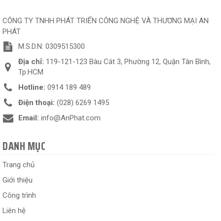
CÔNG TY TNHH PHÁT TRIỂN CÔNG NGHỆ VÀ THƯƠNG MẠI AN
PHÁT
M.S.D.N: 0309515300
Địa chỉ:
119-121-123 Bàu Cát 3, Phường 12, Quận Tân Bình,
Tp.HCM
Hotline:
0914 189 489
Điện thoại:
(028) 6269 1495
Email:
info@AnPhat.com
DANH MỤC
Trang chủ
Giới thiệu
Công trình
Liên hệ