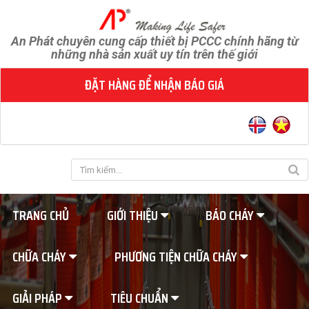
An Phát chuyên cung cấp thiết bị PCCC chính hãng từ
những nhà sản xuất uy tín trên thế giới
ĐẶT HÀNG ĐỂ NHẬN BÁO GIÁ
TRANG CHỦ
GIỚI THIỆU
BÁO CHÁY
CHỮA CHÁY
PHƯƠNG TIỆN CHỮA CHÁY
GIẢI PHÁP
TIÊU CHUẨN