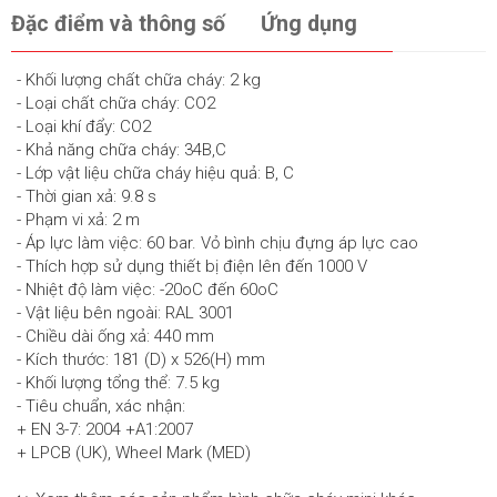
Đặc điểm và thông số
Ứng dụng
- Khối lượng chất chữa cháy: 2 kg
- Loại chất chữa cháy: CO2
- Loại khí đẩy: CO2
- Khả năng chữa cháy: 34B,C
- Lớp vật liệu chữa cháy hiệu quả: B, C
- Thời gian xả: 9.8 s
- Phạm vi xả: 2 m
- Áp lực làm việc: 60 bar. Vỏ bình chịu đựng áp lực cao
- Thích hợp sử dụng thiết bị điện lên đến 1000 V
- Nhiệt độ làm việc: -20oC đến 60oC
- Vật liệu bên ngoài: RAL 3001
- Chiều dài ống xả: 440 mm
- Kích thước: 181 (D) x 526(H) mm
- Khối lượng tổng thể: 7.5 kg
- Tiêu chuẩn, xác nhận:
+ EN 3-7: 2004 +A1:2007
+ LPCB (UK), Wheel Mark (MED)