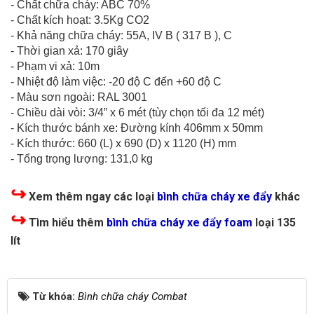
- Chất chữa cháy: ABC 70%
- Chất kích hoạt: 3.5Kg CO2
- Khả năng chữa cháy: 55A, IV B ( 317 B ), C
- Thời gian xả: 170 giây
- Phạm vi xả: 10m
- Nhiệt độ làm việc: -20 độ C đến +60 độ C
- Màu sơn ngoài: RAL 3001
- Chiều dài vòi: 3/4” x 6 mét (tùy chọn tối đa 12 mét)
- Kích thước bánh xe: Đường kính 406mm x 50mm
- Kích thước: 660 (L) x 690 (D) x 1120 (H) mm
- Tổng trọng lượng: 131,0 kg
↪
Xem thêm ngay các loại
bình chữa cháy xe đẩy
khác
↪
Tìm hiểu thêm
bình chữa cháy xe đẩy foam
loại 135
lít
Từ khóa:
Bình chữa cháy Combat