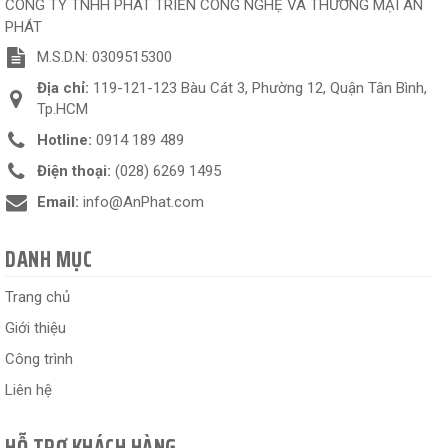
CÔNG TY TNHH PHÁT TRIỂN CÔNG NGHỆ VÀ THƯƠNG MẠI AN
PHÁT
M.S.D.N: 0309515300
Địa chỉ:
119-121-123 Bàu Cát 3, Phường 12, Quận Tân Bình,
Tp.HCM
Hotline:
0914 189 489
Điện thoại:
(028) 6269 1495
Email:
info@AnPhat.com
DANH MỤC
Trang chủ
Giới thiệu
Công trình
Liên hệ
HỖ TRỢ KHÁCH HÀNG