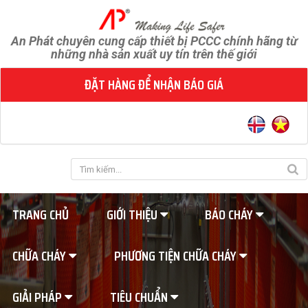
An Phát chuyên cung cấp thiết bị PCCC chính hãng từ
những nhà sản xuất uy tín trên thế giới
ĐẶT HÀNG ĐỂ NHẬN BÁO GIÁ
TRANG CHỦ
GIỚI THIỆU
BÁO CHÁY
CHỮA CHÁY
PHƯƠNG TIỆN CHỮA CHÁY
GIẢI PHÁP
TIÊU CHUẨN