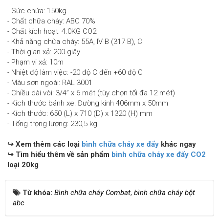
- Sức chứa: 150kg
- Chất chữa cháy: ABC 70%
- Chất kích hoạt: 4.0KG CO2
- Khả năng chữa cháy: 55A, IV B (317 B), C
- Thời gian xả: 200 giây
- Phạm vi xả: 10m
- Nhiệt độ làm việc: -20 độ C đến +60 độ C
- Màu sơn ngoài: RAL 3001
- Chiều dài vòi: 3/4” x 6 mét (tùy chọn tối đa 12 mét)
- Kích thước bánh xe: Đường kính 406mm x 50mm
- Kích thước: 650 (L) x 710 (D) x 1320 (H) mm
- Tổng trọng lượng: 230,5 kg
↪
Xem thêm các loại
bình chữa cháy xe đẩy
khác ngay
↪
Tìm hiểu thêm về sản phẩm
bình chữa cháy xe đẩy CO2
loại 20kg
Từ khóa:
Bình chữa cháy Combat
,
bình chữa cháy bột
abc