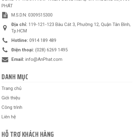
PHÁT
M.S.D.N: 0309515300
Địa chỉ:
119-121-123 Bàu Cát 3, Phường 12, Quận Tân Bình,
Tp.HCM
Hotline:
0914 189 489
Điện thoại:
(028) 6269 1495
Email:
info@AnPhat.com
DANH MỤC
Trang chủ
Giới thiệu
Công trình
Liên hệ
HỖ TRỢ KHÁCH HÀNG