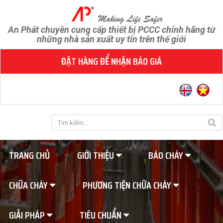
An Phát chuyên cung cấp thiết bị PCCC chính hãng từ
những nhà sản xuất uy tín trên thế giới
ĐẶT HÀNG ĐỂ NHẬN BÁO GIÁ
TRANG CHỦ
GIỚI THIỆU
BÁO CHÁY
CHỮA CHÁY
PHƯƠNG TIỆN CHỮA CHÁY
GIẢI PHÁP
TIÊU CHUẨN