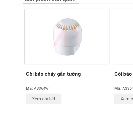
Còi báo cháy gắn tường
Còi báo
Mã:
AS364W
Mã:
AS36
Xem chi tiết
Xem ch