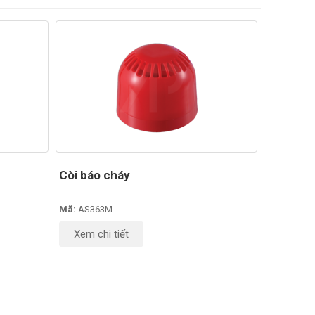
Còi báo cháy
Mã:
AS363M
Xem chi tiết