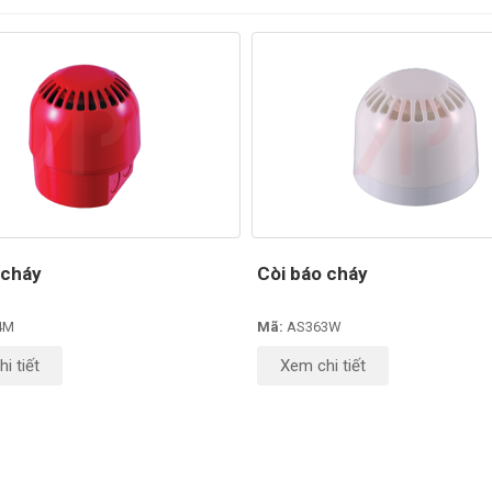
 cháy
Còi báo cháy
4M
Mã:
AS363W
i tiết
Xem chi tiết