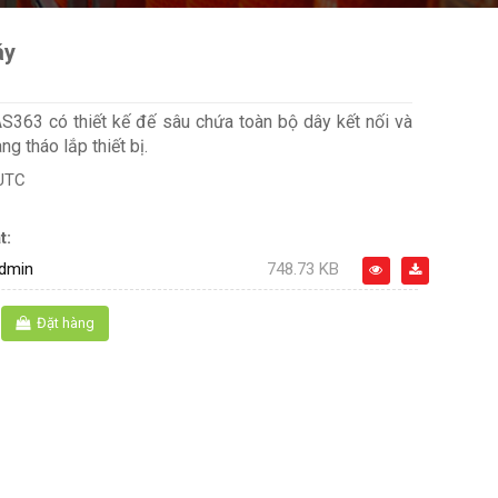
áy
S363 có thiết kế đế sâu chứa toàn bộ dây kết nối và
g tháo lắp thiết bị.
UTC
t:
dmin
748.73 KB
Đặt hàng