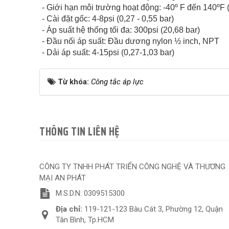
- Giới hạn môi trường hoạt động: -40º F đến 140ºF
- Cài đặt gốc: 4-8psi (0,27 - 0,55 bar)
- Áp suất hệ thống tối đa: 300psi (20,68 bar)
- Đầu nối áp suất: Đầu dương nylon ½ inch, NPT
- Dải áp suất: 4-15psi (0,27-1,03 bar)
Từ khóa:
Công tắc áp lực
THÔNG TIN LIÊN HỆ
CÔNG TY TNHH PHÁT TRIỂN CÔNG NGHỆ VÀ THƯƠNG
MẠI AN PHÁT
M.S.D.N: 0309515300
Địa chỉ:
119-121-123 Bàu Cát 3, Phường 12, Quận
Tân Bình, Tp.HCM