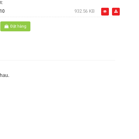
t:
10
932.56 KB
Đặt hàng
nhau.