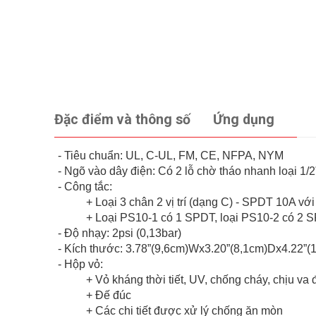
Đặc điểm và thông số
Ứng dụng
- Tiêu chuẩn: UL, C-UL, FM, CE, NFPA, NYM
- Ngõ vào dây điện: Có 2 lỗ chờ tháo nhanh loại 1/2”
- Công tắc:
+ Loại 3 chân 2 vị trí (dạng C) - SPDT 10A v
+ Loại PS10-1 có 1 SPDT, loại PS10-2 có 2 
- Độ nhạy: 2psi (0,13bar)
- Kích thước: 3.78”(9,6cm)Wx3.20”(8,1cm)Dx4.22”(
- Hộp vỏ:
+ Vỏ kháng thời tiết, UV, chống cháy, chịu va 
+ Đế đúc
+ Các chi tiết được xử lý chống ăn mòn