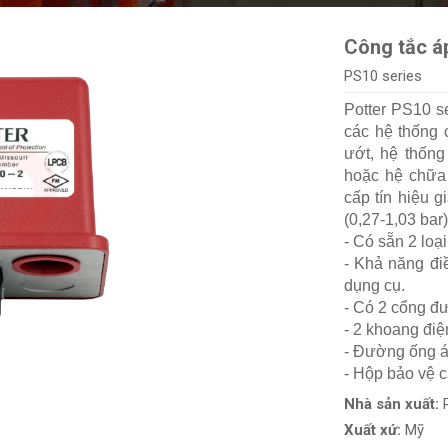
Công tắc á
PS10 series
Potter PS10 se
các hệ thống 
ướt, hệ thốn
hoặc hệ chữa 
cấp tín hiệu g
(0,27-1,03 bar)
- Có sẵn 2 loại
- Khả năng đi
dụng cụ.
- Có 2 cổng đư
- 2 khoang điệ
- Đường ống á
- Hộp bảo vệ c
Nhà sản xuất:
Xuất xứ:
Mỹ