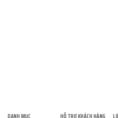
DANH MỤC
HỖ TRỢ KHÁCH HÀNG
LI