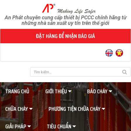
An Phát chuyên cung cấp thiết bị PCCC chính hãng từ
những nhà sản xuất uy tín trên thế giới
ĐẶT HÀNG ĐỂ NHẬN BÁO GIÁ
TRANG CHỦ
GIỚI THIỆU
BÁO CHÁY
CHỮA CHÁY
PHƯƠNG TIỆN CHỮA CHÁY
GIẢI PHÁP
TIÊU CHUẨN