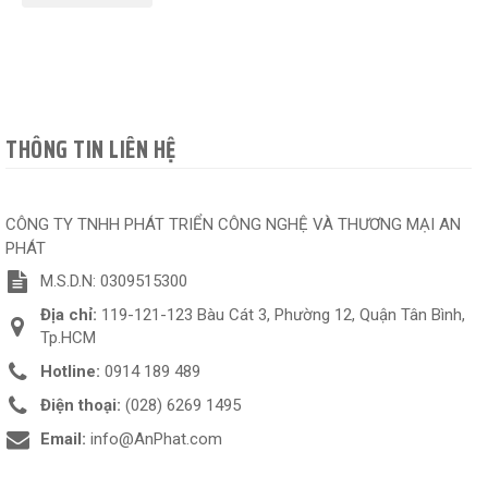
THÔNG TIN LIÊN HỆ
CÔNG TY TNHH PHÁT TRIỂN CÔNG NGHỆ VÀ THƯƠNG MẠI AN
PHÁT
M.S.D.N: 0309515300
Địa chỉ:
119-121-123 Bàu Cát 3, Phường 12, Quận Tân Bình,
Tp.HCM
Hotline:
0914 189 489
Điện thoại:
(028) 6269 1495
Email:
info@AnPhat.com