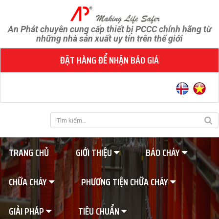
An Phát chuyên cung cấp thiết bị PCCC chính hãng từ
những nhà sản xuất uy tín trên thế giới
ĐẶT HÀNG ĐỂ NHẬN BÁO GIÁ
TRANG CHỦ
GIỚI THIỆU
BÁO CHÁY
CHỮA CHÁY
PHƯƠNG TIỆN CHỮA CHÁY
GIẢI PHÁP
TIÊU CHUẨN