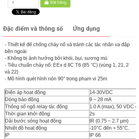
Đặt hàng
Đặc điểm và thông số
Ứng dụng
- Thiết kế để chống cháy nổ và tránh các tác nhân va đập
bên ngoài
- Không bị ảnh hưởng bởi khói, bụi, sương mù
- Tiêu chuẩn cháy nổ: EEx d IIC T6 (85 °C) (vùng 1, 21, 2
và 22)
- Mô hình quét hình nón 90° trong phạm vi 25m
Điện áp hoạt động
14-30VDC
Dòng báo động
9 ~ 28 mA
Thông số ngõ relay tác động
1.0 A (max), 50 VDC (m
Thời gian khởi động
2s
Dải bước sóng hoạt động
IR (0.75 ~ 2.7 µm)
Nhiệt độ hoạt động
-10°C đến + 55°C.
IP
IP 66