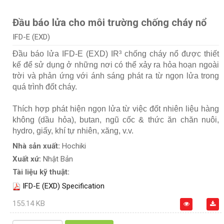
Đầu báo lửa cho môi trường chống cháy nổ
IFD-E (EXD)
Đầu báo lửa IFD-E (EXD) IR³ chống cháy nổ được thiết
kế để sử dụng ở những nơi có thể xảy ra hỏa hoạn ngoài
trời và phản ứng với ánh sáng phát ra từ ngọn lửa trong
quá trình đốt cháy.
Thích hợp phát hiện ngọn lửa từ việc đốt nhiên liệu hàng
không (dầu hỏa), butan, ngũ cốc & thức ăn chăn nuôi,
hydro, giấy, khí tự nhiên, xăng, v.v.
Nhà sản xuất:
Hochiki
Xuất xứ:
Nhật Bản
Tài liệu kỹ thuật:
IFD-E (EXD) Specification
155.14 KB