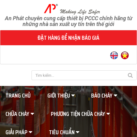
An Phát chuyên cung cấp thiết bị PCCC chính hãng từ
những nhà sản xuất uy tín trên thế giới
ĐẶT HÀNG ĐỂ NHẬN BÁO GIÁ
TRANG CHỦ
GIỚI THIỆU
BÁO CHÁY
CHỮA CHÁY
PHƯƠNG TIỆN CHỮA CHÁY
GIẢI PHÁP
TIÊU CHUẨN