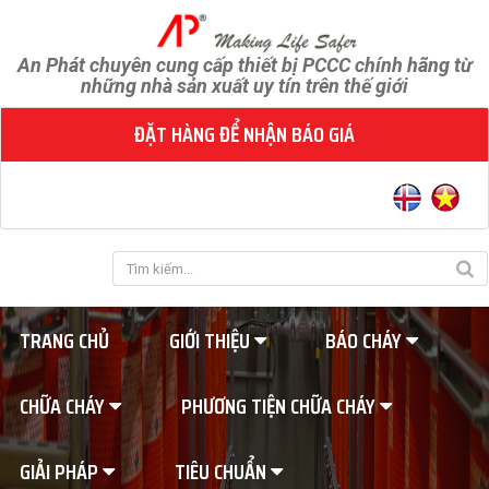
An Phát chuyên cung cấp thiết bị PCCC chính hãng từ
những nhà sản xuất uy tín trên thế giới
ĐẶT HÀNG ĐỂ NHẬN BÁO GIÁ
TRANG CHỦ
GIỚI THIỆU
BÁO CHÁY
CHỮA CHÁY
PHƯƠNG TIỆN CHỮA CHÁY
GIẢI PHÁP
TIÊU CHUẨN