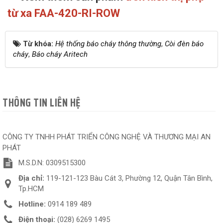
từ xa FAA-420-RI-ROW
Từ khóa:
Hệ thống báo cháy thông thường
,
Còi đèn báo
cháy
,
Báo cháy Aritech
THÔNG TIN LIÊN HỆ
CÔNG TY TNHH PHÁT TRIỂN CÔNG NGHỆ VÀ THƯƠNG MẠI AN
PHÁT
M.S.D.N: 0309515300
Địa chỉ:
119-121-123 Bàu Cát 3, Phường 12, Quận Tân Bình,
Tp.HCM
Hotline:
0914 189 489
Điện thoại:
(028) 6269 1495