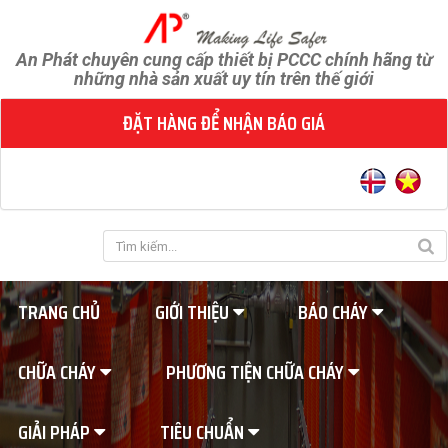
An Phát chuyên cung cấp thiết bị PCCC chính hãng từ
những nhà sản xuất uy tín trên thế giới
ĐẶT HÀNG ĐỂ NHẬN BÁO GIÁ
TRANG CHỦ
GIỚI THIỆU
BÁO CHÁY
CHỮA CHÁY
PHƯƠNG TIỆN CHỮA CHÁY
GIẢI PHÁP
TIÊU CHUẨN