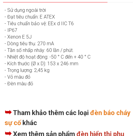
- Sử dụng ngoài trời
- Đạt tiêu chuẩn: E ATEX
- Tiêu chuẩn bảo vệ: EEx d IIC T6
- IP67
- Xenon E 5J
- Dòng tiêu thụ: 270 mA
- Tần số nhấp nháy: 60 lần / phút.
- Nhiệt độ hoạt động: -50 ° C đến + 40 ° C
- Kích thước (Ø x D): 153 x 246 mm
- Trọng lượng: 2,45 kg
- Vỏ màu đỏ
- Đèn màu đỏ
➥
Tham khảo thêm các loại
đèn báo cháy
sự cố
khác
➥
Xem thêm sản phẩm
đèn hiển thị phụ