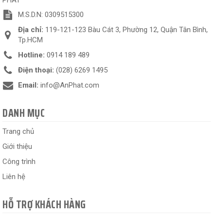
M.S.D.N: 0309515300
Địa chỉ:
119-121-123 Bàu Cát 3, Phường 12, Quận Tân Bình,
Tp.HCM
Hotline:
0914 189 489
Điện thoại:
(028) 6269 1495
Email:
info@AnPhat.com
DANH MỤC
Trang chủ
Giới thiệu
Công trình
Liên hệ
HỖ TRỢ KHÁCH HÀNG