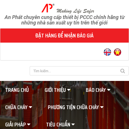
An Phát chuyên cung cấp thiết bị PCCC chính hãng từ
những nhà sản xuất uy tín trên thế giới
ĐẶT HÀNG ĐỂ NHẬN BÁO GIÁ
TRANG CHỦ
GIỚI THIỆU
BÁO CHÁY
CHỮA CHÁY
PHƯƠNG TIỆN CHỮA CHÁY
GIẢI PHÁP
TIÊU CHUẨN