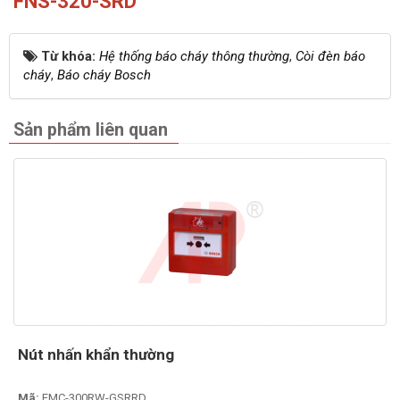
FNS-320-SRD
Từ khóa:
Hệ thống báo cháy thông thường
,
Còi đèn báo
cháy
,
Báo cháy Bosch
Sản phẩm liên quan
Nút nhấn khẩn thường
Mã:
FMC-300RW-GSRRD