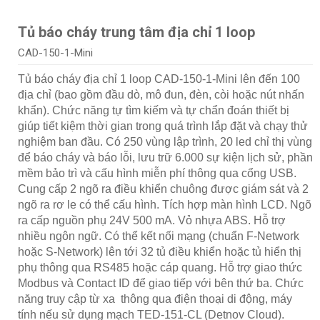
Tủ báo cháy trung tâm địa chỉ 1 loop
CAD-150-1-Mini
Tủ báo cháy địa chỉ 1 loop CAD-150-1-Mini lên đến 100
địa chỉ (bao gồm đầu dò, mô đun, đèn, còi hoặc nút nhấn
khẩn). Chức năng tự tìm kiếm và tự chẩn đoán thiết bị
giúp tiết kiệm thời gian trong quá trình lắp đặt và chạy thử
nghiệm ban đầu. Có 250 vùng lập trình, 20 led chỉ thị vùng
để báo cháy và báo lỗi, lưu trữ 6.000 sự kiện lịch sử, phần
mềm bảo trì và cấu hình miễn phí thông qua cổng USB.
Cung cấp 2 ngõ ra điều khiển chuông được giám sát và 2
ngõ ra rơ le có thể cấu hình. Tích hợp màn hình LCD. Ngõ
ra cấp nguồn phụ 24V 500 mA. Vỏ nhựa ABS. Hỗ trợ
nhiều ngôn ngữ. Có thể kết nối mạng (chuẩn F-Network
hoặc S-Network) lên tới 32 tủ điều khiển hoặc tủ hiển thị
phụ thông qua RS485 hoặc cáp quang. Hỗ trợ giao thức
Modbus và Contact ID để giao tiếp với bên thứ ba. Chức
năng truy cập từ xa thông qua điện thoại di động, máy
tính nếu sử dụng mạch TED-151-CL (Detnov Cloud).