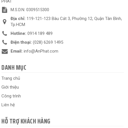
PHÁT
M.S.D.N: 0309515300
Địa chỉ:
119-121-123 Bàu Cát 3, Phường 12, Quận Tân Bình,
Tp.HCM
Hotline:
0914 189 489
Điện thoại:
(028) 6269 1495
Email:
info@AnPhat.com
DANH MỤC
Trang chủ
Giới thiệu
Công trình
Liên hệ
HỖ TRỢ KHÁCH HÀNG