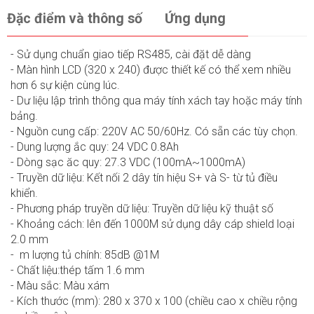
Đặc điểm và thông số
Ứng dụng
- Sử dụng chuẩn giao tiếp RS485, cài đặt dễ dàng
- Màn hình LCD (320 x 240) được thiết kế có thể xem nhiều
hơn 6 sự kiện cùng lúc.
- Dư liệu lập trình thông qua máy tính xách tay hoặc máy tính
bảng.
- Nguồn cung cấp: 220V AC 50/60Hz. Có sẵn các tùy chọn.
- Dung lượng ắc quy: 24 VDC 0.8Ah
- Dòng sạc ăc quy: 27.3 VDC (100mA~1000mA)
- Truyền dữ liệu: Kết nối 2 dây tín hiệu S+ và S- từ tủ điều
khiển.
- Phương pháp truyền dữ liệu: Truyền dữ liệu kỹ thuật số
- Khoảng cách: lên đến 1000M sử dụng dây cáp shield loại
2.0 mm
- m lượng tủ chính: 85dB @1M
- Chất liệu:thép tấm 1.6 mm
- Màu sắc: Màu xám
- Kích thước (mm): 280 x 370 x 100 (chiều cao x chiều rộng