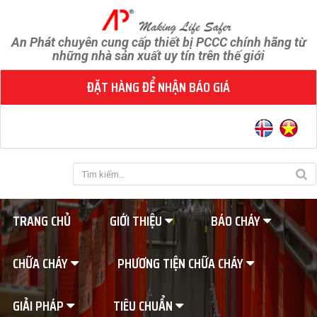
An Phát chuyên cung cấp thiết bị PCCC chính hãng từ
những nhà sản xuất uy tín trên thế giới
ĐẶT HÀNG ĐỂ NHẬN BÁO GIÁ
TRANG CHỦ
GIỚI THIỆU
BÁO CHÁY
CHỮA CHÁY
PHƯƠNG TIỆN CHỮA CHÁY
GIẢI PHÁP
TIÊU CHUẨN