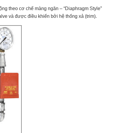
 động theo cơ chế màng ngăn – “Diaphragm Style”
alve và được điều khiển bởi hệ thống xả (trim).