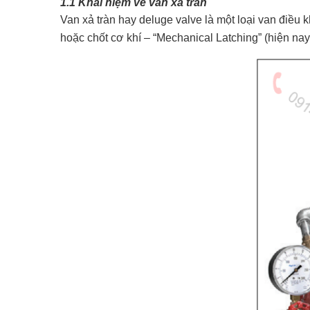
1.1 Khái niệm về van xả tràn
Van xả tràn hay deluge valve là một loại van điề
hoặc chốt cơ khí – “Mechanical Latching” (hiện nay