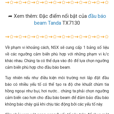
⇝✩⇝✩⇝✩⇝✩⇝✩⇝✩⇝✩⇝✩⇝✩⇝✩⇝✩⇝✩⇝
➦ Xem thêm: Đặc điểm nổi bật của
đầu báo
beam Tanda
TX7130
⇝✩⇝✩⇝✩⇝✩⇝✩⇝✩⇝✩⇝✩⇝✩⇝✩⇝✩⇝✩⇝
Về phạm vi khoảng cách, NSX sẽ cung cấp 1 bảng số liệu
về các ngưỡng cảm biến phù hợp với những phạm vi k/c
khác nhau. Chúng ta có thể dựa vào đó để lựa chọn ngưỡng
cảm biến phù hợp cho đầu báo beam.
Tuy nhiên nếu như điều kiện môi trường nơi lắp đặt đầu
báo có nhiều yếu tố có thể tạo ra độ che khuất chùm tia
hồng ngoại như bụi, hơi nước… chúng ta phải chọn ngưỡng
cảm biến cao hơn cho đầu báo beam để đảm bảo đầu báo
không báo cháy giả khi chịu tác động bởi các yếu tố này.