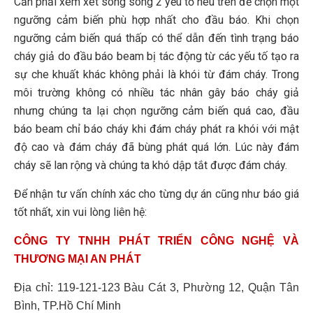
Cần phải xem xét song song 2 yếu tố nêu trên để chọn một
ngưỡng cảm biến phù hợp nhất cho đầu báo. Khi chọn
ngưỡng cảm biến quá thấp có thể dẫn đến tình trạng báo
cháy giả do đầu báo beam bị tác động từ các yếu tố tạo ra
sự che khuất khác không phải là khói từ đám cháy. Trong
môi trường không có nhiều tác nhân gây báo cháy giả
nhưng chúng ta lại chọn ngưỡng cảm biến quá cao, đầu
báo beam chỉ báo cháy khi đám cháy phát ra khói với mật
độ cao và đám cháy đã bùng phát quá lớn. Lúc này đám
cháy sẽ lan rộng và chúng ta khó dập tắt được đám cháy.
Để nhận tư vấn chính xác cho từng dự án cũng như báo giá
tốt nhất, xin vui lòng liên hệ:
CÔNG TY TNHH PHÁT TRIỂN CÔNG NGHỆ VÀ
THƯƠNG MẠI AN PHÁT
Địa chỉ: 119-121-123 Bàu Cát 3, Phường 12, Quận Tân
Bình, TP.Hồ Chí Minh