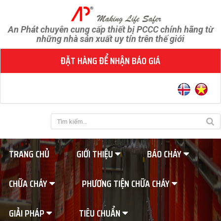
An Phát chuyên cung cấp thiết bị PCCC chính hãng từ
những nhà sản xuất uy tín trên thế giới
ĐẶT HÀNG ĐỂ NHẬN BÁO GIÁ
TRANG CHỦ
GIỚI THIỆU
BÁO CHÁY
CHỮA CHÁY
PHƯƠNG TIỆN CHỮA CHÁY
GIẢI PHÁP
TIÊU CHUẨN