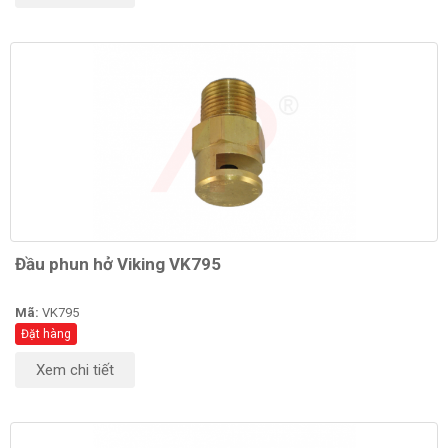
Đầu phun hở Viking VK795
Mã:
VK795
Đặt hàng
Xem chi tiết